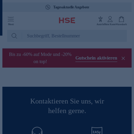
Tagesaktuelle Angebote
Menü
Ansicht
Mein Konto
Warenkorb
Bis zu -60% auf Mode und -20%
Gutschein aktivieren
on top!
Kontaktieren Sie uns, wir
helfen gerne.