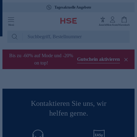
Tagesaktuelle Angebote
Menü
Ansicht
Mein Konto
Warenkorb
Bis zu -60% auf Mode und -20%
Gutschein aktivieren
on top!
Kontaktieren Sie uns, wir
helfen gerne.