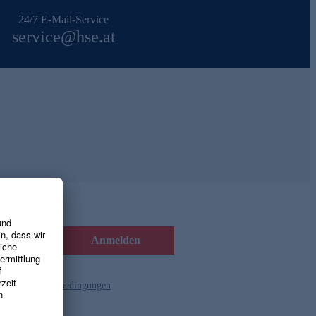
24/7 E-Mail-Service
service@hse.at
Anmelden
d die
Gutscheinbedingungen