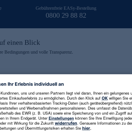
e
Gebührenfreie EASy-Bestellung
0800 29 88 82
uf einen Blick
aire Bedingungen und volle Transparenz.
ein erhalten
eren und aktuelle Trends,
E-Mail-Adresse eingeben
alten. Als Dankeschön
ne Abmeldung ist jederzeit in
Es gelten die
Datenschutzrichtlinien
un