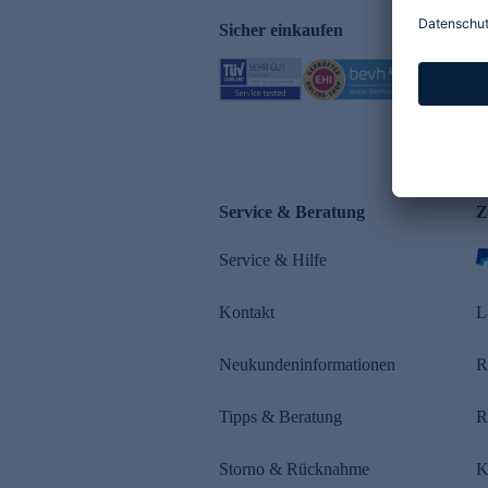
Sicher einkaufen
Service & Beratung
Z
Service & Hilfe
Kontakt
L
Neukundeninformationen
R
Tipps & Beratung
R
Storno & Rücknahme
K