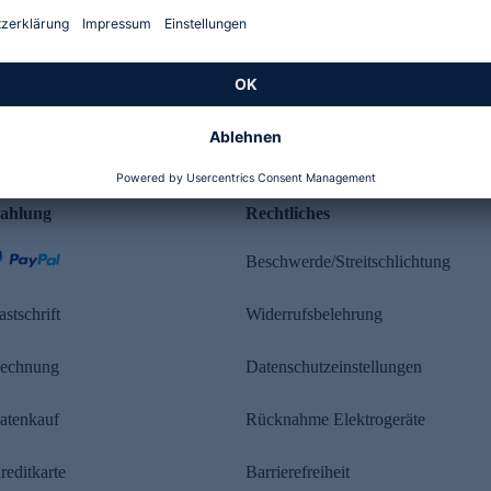
Kundenbewertung
ahlung
Rechtliches
Beschwerde/Streitschlichtung
astschrift
Widerrufsbelehrung
echnung
Datenschutzeinstellungen
atenkauf
Rücknahme Elektrogeräte
reditkarte
Barrierefreiheit