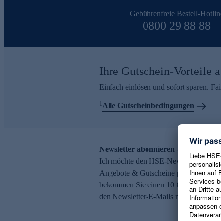
Gebührenfreie Bestell-Hotlin
0800 29 88 88
Ihre Gutschein-Vorteile a
Einfach einlösen und sofort sparen. F
1
Alle Gutscheinbedingungen
Newsletter abonnieren – 10 € Gutsch
Ich möchte den HSE-Newsletter abonni
Angebote & Gutscheine per E-Mail erh
bekommen Sie einen 10 € Gutschein. Ei
den Newsletter-E-Mails möglich.