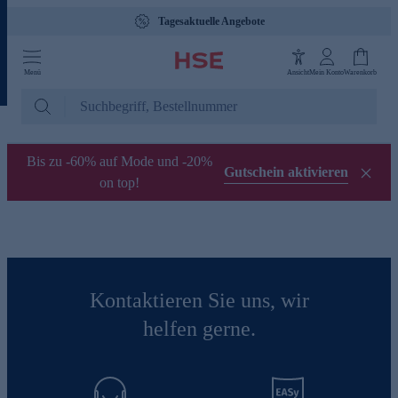
Tagesaktuelle Angebote
Menü
Ansicht
Mein Konto
Warenkorb
Bis zu -60% auf Mode und -20%
Gutschein aktivieren
on top!
Kontaktieren Sie uns, wir
helfen gerne.