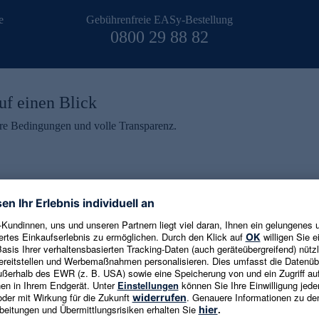
e
Gebührenfreie EASy-Bestellung
0800 29 88 82
uf einen Blick
aire Bedingungen und volle Transparenz.
ein erhalten
eren und aktuelle Trends,
E-Mail-Adresse eingeben
alten. Als Dankeschön
ne Abmeldung ist jederzeit in
Es gelten die
Datenschutzrichtlinien
un