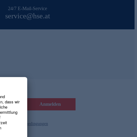
24/7 E-Mail-Service
service@hse.at
Anmelden
d die
Gutscheinbedingungen