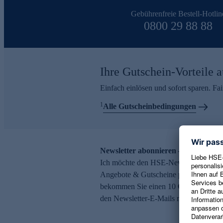
Gebührenfreie Bestell-Hotlin
0800 29 88 88
Ihre Gutschein-Vorteile a
Einfach einlösen und sofort sparen. F
1
Alle Gutscheinbedingungen
Newsletter abonnieren – 10 € Gutsch
Ich möchte den HSE-Newsletter abonni
Angebote & Gutscheine per E-Mail erh
bekommen Sie einen 10 € Gutschein. Ei
den Newsletter-E-Mails möglich.