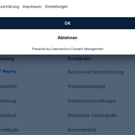
Kundenbewertung
ahlung
Rechtliches
Beschwerde/Streitschlichtung
astschrift
Widerrufsbelehrung
echnung
Datenschutzeinstellungen
atenkauf
Rücknahme Elektrogeräte
reditkarte
Barrierefreiheit