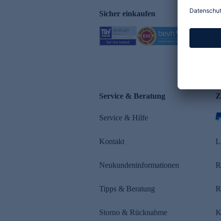
Sicher einkaufen
Service & Beratung
Z
Service & Hilfe
Kontakt
L
Neukundeninformationen
R
Tipps & Beratung
R
Storno & Rücknahme
K