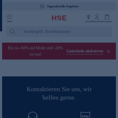
Tagesaktuelle Angebote
Menü
Ansicht
Mein Konto
Warenkorb
Bis zu -60% auf Mode und -20%
Gutschein aktivieren
on top!
Kontaktieren Sie uns, wir
helfen gerne.