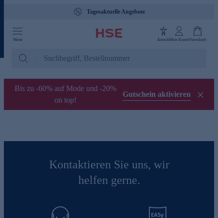
Tagesaktuelle Angebote
Menü
Ansicht
Mein Konto
Warenkorb
Bis zu -60% auf Mode und -20%
Gutschein aktivieren
on top!
Kontaktieren Sie uns, wir
helfen gerne.