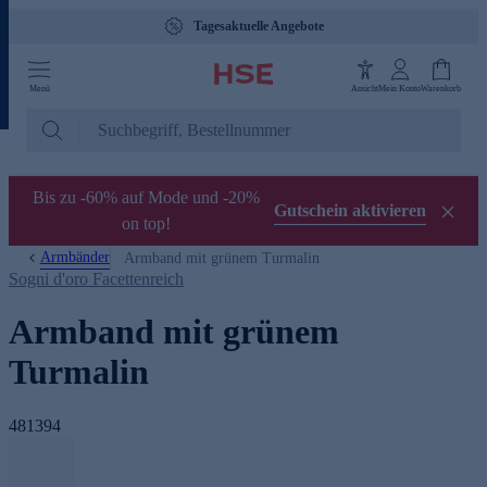
Gebührenfreie Hotline 0800 29 88 88
Menü
Ansicht
Mein Konto
Warenkorb
Bis zu -60% auf Mode und -20%
Gutschein aktivieren
on top!
Armbänder
Armband mit grünem Turmalin
Sogni d'oro Facettenreich
Armband mit grünem
Turmalin
481394