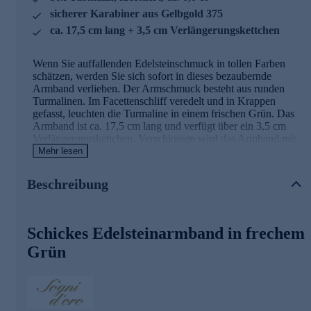
sicherer Karabiner aus Gelbgold 375
ca. 17,5 cm lang + 3,5 cm Verlängerungskettchen
Wenn Sie auffallenden Edelsteinschmuck in tollen Farben
schätzen, werden Sie sich sofort in dieses bezaubernde
Armband verlieben. Der Armschmuck besteht aus runden
Turmalinen. Im Facettenschliff veredelt und in Krappen
gefasst, leuchten die Turmaline in einem frischen Grün. Das
Armband ist ca. 17,5 cm lang und verfügt über ein 3,5 cm
Verlängerungskettchen. Verschlossen wird das Armband mit
einem sicheren Karabiner aus Gelbgold 375. Mit diesem
Mehr lesen
Accessoire runden Sie jeden Look harmonisch ab.
Beschreibung
Ihr Vorteil: Schmuck in geprüfter Top-
Qualität
Schickes Edelsteinarmband in frechem
Was die Qualität unserer Schmuckstücke anbelangt, gehen
wir keine Kompromisse ein. Unsere Schmuckwaren
Grün
durchlaufen in unserer Qualitätssicherung sowie seitens
unserer Lieferanten strengste Prüfprozesse. Unter anderem
gehört dazu die Prüfung auf Konformität mit den
Bestimmungen der Schweizer
Edelmetallkontrollgesetzgebung. Auslieferung mit Zertifikat.