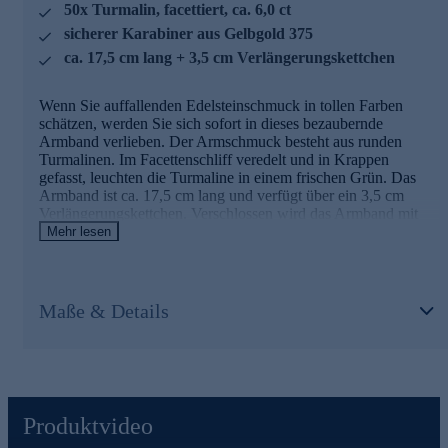
50x Turmalin, facettiert, ca. 6,0 ct
Nutzen Sie die Gelegenheit und bestellen jetzt bequem
sicherer Karabiner aus Gelbgold 375
online.
ca. 17,5 cm lang + 3,5 cm Verlängerungskettchen
Wenn Sie auffallenden Edelsteinschmuck in tollen Farben
schätzen, werden Sie sich sofort in dieses bezaubernde
Armband verlieben. Der Armschmuck besteht aus runden
Turmalinen. Im Facettenschliff veredelt und in Krappen
gefasst, leuchten die Turmaline in einem frischen Grün. Das
Armband ist ca. 17,5 cm lang und verfügt über ein 3,5 cm
Verlängerungskettchen. Verschlossen wird das Armband mit
einem sicheren Karabiner aus Gelbgold 375. Mit diesem
Mehr lesen
Accessoire runden Sie jeden Look harmonisch ab.
Ihr Vorteil: Schmuck in geprüfter Top-Qualität
Maße & Details
Was die Qualität unserer Schmuckstücke anbelangt, gehen wir
keine Kompromisse ein. Unsere Schmuckwaren durchlaufen in
unserer Qualitätssicherung sowie seitens unserer Lieferanten
strengste Prüfprozesse. Unter anderem gehört dazu die Prüfung
auf Konformität mit den Bestimmungen der Schweizer
Edelmetallkontrollgesetzgebung. Auslieferung mit Zertifikat.
Produktvideo