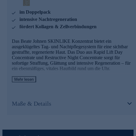
RESTRUCTURE NIGHT CONCENTRATE – J-
Dermist
im Doppelpack
intensive Nachtregeneration
Intensive Straffung und Regeneration über Nacht
fördert Kollagen & Zellverbindungen
Reduziert Falten um bis zu 28 % und stärkt die Festigkeit
erschlaffter Partien
Verbessert die Architektur der dermal-epidermalen
Das Beate Johnen SKINLIKE Konzentrat bietet ein
Verbindungszone
ausgeklügeltes Tag- und Nachtpflegesystem für eine sichtbar
Fördert Kollagensynthese und erhöht die Menge an
gestraffte, regenerierte Haut. Das Duo aus Rapid Lift Day
Kollagenfasern
Concentrate und Restructive Night Concentrate sorgt für
Optimiert Qualität, Dichte und Stabilität des Kollagen-
sofortige Straffung, Glättung und intensive Regeneration – für
Netzwerks
ein ebenmäßiges, vitales Hautbild rund um die Uhr.
Liftonin®-Xpress
Mehr lesen
Die Hauptinhaltsstoffe und ihre Wirkweisen
Sofort spürbarer Straffungseffekt mit langanhaltender
Wirkung
RAPID LIFT DAY CONCENTRATE – Quicklift™
Verbessert das Mikrorelief der Haut sichtbar
Maße & Details
Sofortige und langanhaltende Straffung durch ein spezielles
Matrixyl® Morphomics™
Zuckerpolymer
Optische Glättung der Haut bereits nach kurzer Zeit
Repariert Zellverbindungen und unterstützt die
Reduziert spürbar Hautrauheit und verleiht ein glattes,
Wiederherstellung der dermalen Struktur
strahlendes Erscheinungsbild
Reduziert Falten und stärkt die Stabilität der Haut auf
Reduziert spürbar Hautrauheit und verleiht ein glattes,
zellulärer Ebene
strahlendes Erscheinungsbild