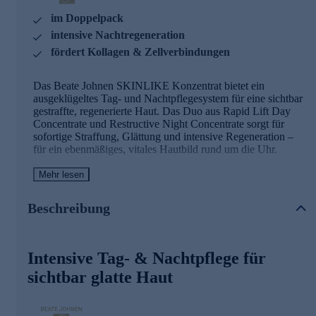
im Doppelpack
intensive Nachtregeneration
fördert Kollagen & Zellverbindungen
Das Beate Johnen SKINLIKE Konzentrat bietet ein
ausgeklügeltes Tag- und Nachtpflegesystem für eine sichtbar
gestraffte, regenerierte Haut. Das Duo aus Rapid Lift Day
Concentrate und Restructive Night Concentrate sorgt für
sofortige Straffung, Glättung und intensive Regeneration –
für ein ebenmäßiges, vitales Hautbild rund um die Uhr.
Mehr lesen
Die Hauptinhaltsstoffe und ihre Wirkweisen
RAPID LIFT DAY CONCENTRATE – Quicklift™
Beschreibung
Sofortige und langanhaltende Straffung durch ein
spezielles Zuckerpolymer
Intensive Tag- & Nachtpflege für
Optische Glättung der Haut bereits nach kurzer Zeit
Reduziert spürbar Hautrauheit und verleiht ein glattes,
sichtbar glatte Haut
strahlendes Erscheinungsbild
Reduziert spürbar Hautrauheit und verleiht ein glattes,
strahlendes Erscheinungsbild