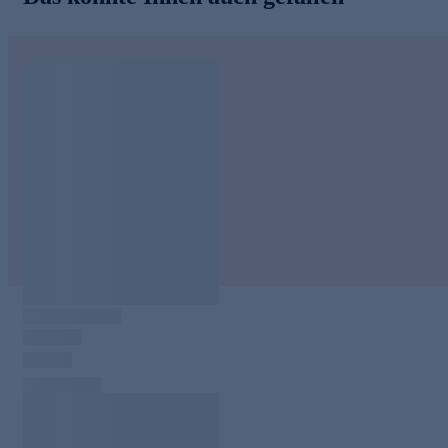
Das Serum-Duo für eine rundum gestraffte, geglättete und
regenerierte Haut – jetzt bequem online bestellen.