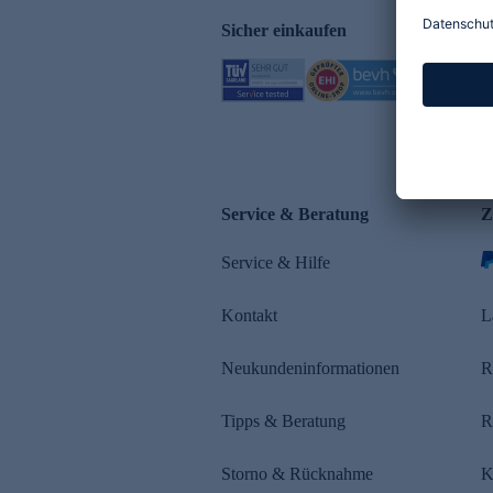
Sicher einkaufen
Service & Beratung
Z
Service & Hilfe
Kontakt
L
Neukundeninformationen
R
Tipps & Beratung
R
Storno & Rücknahme
K