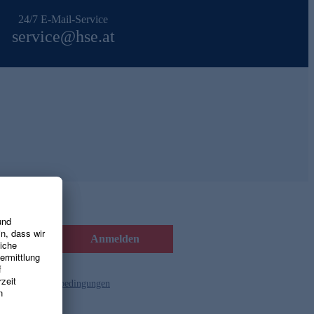
24/7 E-Mail-Service
service@hse.at
Anmelden
d die
Gutscheinbedingungen