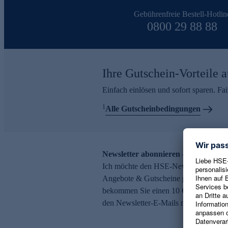
Gebührenfreie Bestell-Hotlin
0800 29 88 88
Ihre Gutschein-Vorteile a
Einfach einlösen und sofort sparen. F
1
Alle Gutscheinbedingungen
Newsletter abonnieren – 10 € Gutsch
Ich möchte den HSE-Newsletter abonni
Angebote & Gutscheine per E-Mail erh
bekommen Sie einen 10 € Gutschein. Ei
den Newsletter-E-Mails möglich.