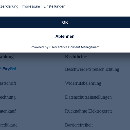
Kundenbewertung
ahlung
Rechtliches
Beschwerde/Streitschlichtung
astschrift
Widerrufsbelehrung
echnung
Datenschutzeinstellungen
atenkauf
Rücknahme Elektrogeräte
reditkarte
Barrierefreiheit