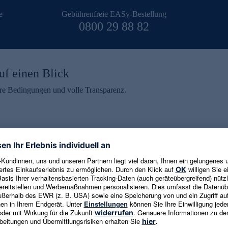
e
Gebührenfreie EASy-Bestellung
0800 29 88 82
uf einen Blick
aire Bedingungen und volle Transparenz.
ein erhalten
eren und aktuelle Trends,
E-Mail-Adresse eingeben
alten. Als Dankeschön
ne Abmeldung ist jederzeit in
Es gelten die
Datenschutzrichtlinien
un