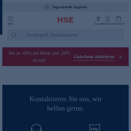
Tagesaktuelle Angebote
Menü
Ansicht
Mein Konto
Warenkorb
Bis zu -60% auf Mode und -20%
Gutschein aktivieren
on top!
Kontaktieren Sie uns, wir
helfen gerne.