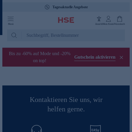
Tagesaktuelle Angebote
Menü
Ansicht
Mein Konto
Warenkorb
Bis zu -60% auf Mode und -20%
Gutschein aktivieren
on top!
Kontaktieren Sie uns, wir
helfen gerne.