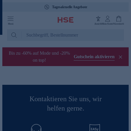
Tagesaktuelle Angebote
Menü
Ansicht
Mein Konto
Warenkorb
Bis zu -60% auf Mode und -20%
Gutschein aktivieren
on top!
Kontaktieren Sie uns, wir
helfen gerne.