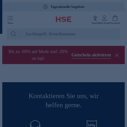
Tagesaktuelle Angebote
Menü
Ansicht
Mein Konto
Warenkorb
Bis zu -60% auf Mode und -20%
Gutschein aktivieren
on top!
Kontaktieren Sie uns, wir
helfen gerne.