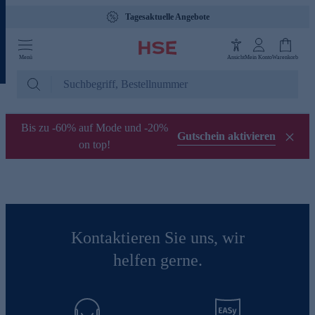
Tagesaktuelle Angebote
Menü
Ansicht
Mein Konto
Warenkorb
Bis zu -60% auf Mode und -20%
Gutschein aktivieren
on top!
Kontaktieren Sie uns, wir
helfen gerne.