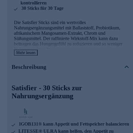
kontrollieren
30 Sticks für 30 Tage
Die Satisfier Sticks sind ein wertvolles
Nahrungsergänzungsmittel mit Ballaststoff, Probiotikum,
afrikanischem Mangosamen-Extrakt, Chrom und
Süßungsmittel. Der raffinierte Wirkstoff-Mix kann dazu
beitragen das Hungergefühl zu reduzieren und so weniger
Nahrung aufzunehmen.
Mehr lesen
Satisfier - die Wirkstoffe
Beschreibung
Chrom trägt zu einem normalen Stoffwechsel von
Makronährstoffen bei
Chrom trägt zur Aufrechterhaltung eines normalen
Satisfier - 30 Sticks zur
Blutzuckerspiegels bei
IGOB131® kann den Energiehaushalt unterstützen
Nahrungsergänzung
IGOB131® kann Appetit und Fettspeicher balancieren
HOWARU® SHAPE kann zur Verringerung der
Gesamtkörperfettmasse beitragen
HOWARU® SHAPE kann eine Zunahme von
Akkermansia fördern
IGOB131® kann Appetit und Fettspeicher balancieren
LITESSE® ULRA kann helfen, den Appetit zu
LITESSE® ULRA kann helfen, den Appetit zu
kontrollieren