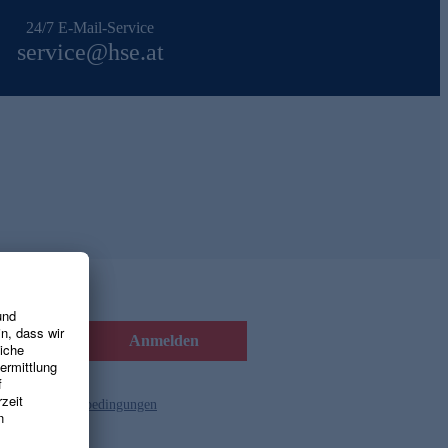
24/7 E-Mail-Service
service@hse.at
Anmelden
d die
Gutscheinbedingungen