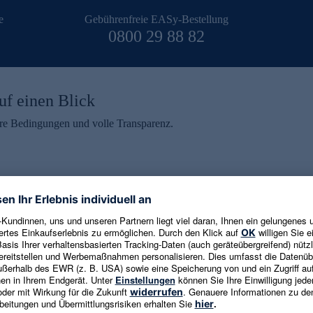
e
Gebührenfreie EASy-Bestellung
0800 29 88 82
uf einen Blick
aire Bedingungen und volle Transparenz.
ein erhalten
eren und aktuelle Trends,
E-Mail-Adresse eingeben
alten. Als Dankeschön
ne Abmeldung ist jederzeit in
Es gelten die
Datenschutzrichtlinien
un