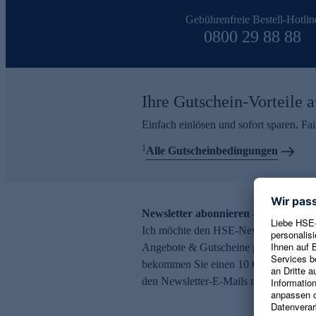
Gebührenfreie Bestell-Hotlin
0800 29 88 88
Ihre Gutschein-Vorteile a
Einfach einlösen und sofort sparen. F
1
Alle Gutscheinbedingungen
Newsletter abonnieren – 10 € Gutsch
Ich möchte den HSE-Newsletter abonni
Angebote & Gutscheine per E-Mail erh
bekommen Sie einen 10 € Gutschein. Ei
den Newsletter-E-Mails möglich.