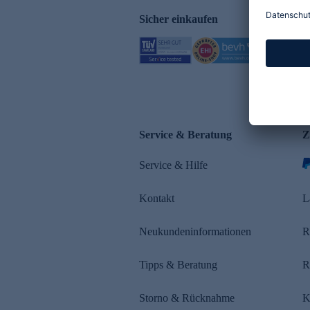
Sicher einkaufen
Service & Beratung
Z
Service & Hilfe
Kontakt
L
Neukundeninformationen
R
Tipps & Beratung
R
Storno & Rücknahme
K