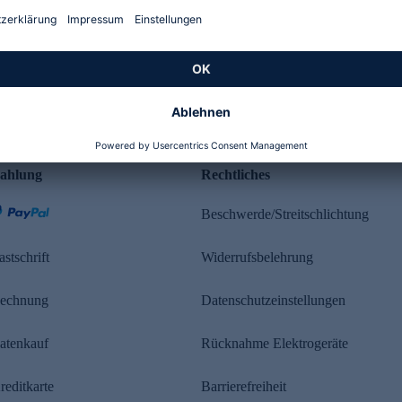
Kundenbewertung
ahlung
Rechtliches
Beschwerde/Streitschlichtung
astschrift
Widerrufsbelehrung
echnung
Datenschutzeinstellungen
atenkauf
Rücknahme Elektrogeräte
reditkarte
Barrierefreiheit