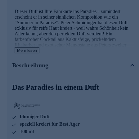
Dieser Duft ist Ihre Fahrkarte ins Paradies - zumindest
erscheint er in seiner sinnlichen Komposition wie ein
"Summer in Paradise". Peter Schmidinger hat diesen Duft
exklusiv für reife Haut kreiert - weil wahre Schönheit kein
Alter kennt, aber den perfekten Duft verdient! Ein
farbenfroher Cocktail aus Kaktusfeige, prickelndem
Rhabarber und exotischer Mangostane aus Peters zweiter
Heimat zieht jede Nase in seinen Bann. Strahlender Ylang-
Mehr lesen
Ylang und saftige Cassis umranken die Instinkte mit
Sehnsucht - wie eine Fata Morgana, der man blind folgen
Beschreibung
möchte. Ein ambrierter Fond aus Moschus und Zedernholz
verleiht eine dichte, eindrucksvolle Signatur - wie das
Rauschen der Stille im Paradies, ein tropisches Refugium für
alle Sinne.
Das Paradies in einem Duft
Fragrance Perfection für Best Ager by Peter
Schmidinger
Das sind Parfums, die auf reifer Haut ihre volle Schönheit
blumiger Duft
entfalten. Jede Kreation ist so komponiert und jedes Molekül
speziell kreiert für Best Ager
so dosiert, dass das Peter Schmidinger Summer in Paradise
100 ml
Eau de Parfum Intense mit dem leicht alkalischen pH-Wert
der Best Ager-Haut harmoniert - für Düfte, die nicht