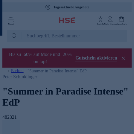
Tagesaktuelle Angebote
Menü
Ansicht
Mein Konto
Warenkorb
Bis zu -60% auf Mode und -20%
Gutschein aktivieren
on top!
Parfum
"Summer in Paradise Intense" EdP
Peter Schmidinger
"Summer in Paradise Intense"
EdP
482321