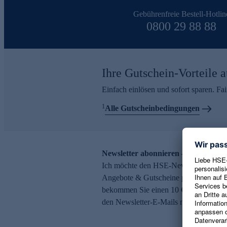
Gebührenfreie Bestell-Hotlin
0800 29 88 88
Ihre Gutschein-Vorteile a
Einfach einlösen und sofort sparen. F
1
Alle Gutscheinbedingungen
Newsletter abonnieren – 10 € Gutsch
Ich möchte den HSE-Newsletter abonni
Angebote & Gutscheine per E-Mail erh
bekommen Sie einen 10 € Gutschein. Ei
den Newsletter-E-Mails möglich.