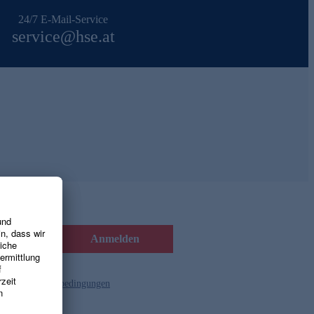
24/7 E-Mail-Service
service@hse.at
Anmelden
d die
Gutscheinbedingungen