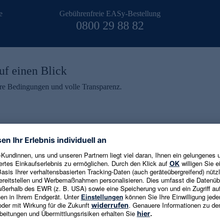
e
Gebührenfreie EASy-Bestellung
0800 29 88 82
uf einen Blick
aire Bedingungen und volle Transparenz.
ein erhalten
eren und aktuelle Trends,
E-Mail-Adresse eingeben
alten. Als Dankeschön
ne Abmeldung ist jederzeit in
Es gelten die
Datenschutzrichtlinien
un