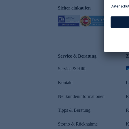
Sicher einkaufen
Service & Beratung
Z
Service & Hilfe
Kontakt
L
Neukundeninformationen
R
Tipps & Beratung
R
Storno & Rücknahme
K