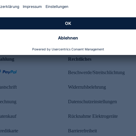
Kundenbewertung
ahlung
Rechtliches
Beschwerde/Streitschlichtung
astschrift
Widerrufsbelehrung
echnung
Datenschutzeinstellungen
atenkauf
Rücknahme Elektrogeräte
reditkarte
Barrierefreiheit