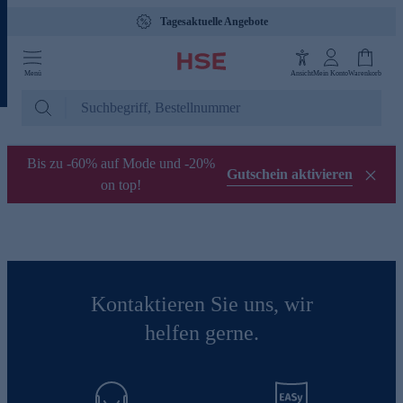
Tagesaktuelle Angebote
Menü
Ansicht
Mein Konto
Warenkorb
Bis zu -60% auf Mode und -20%
Gutschein aktivieren
on top!
Kontaktieren Sie uns, wir
helfen gerne.