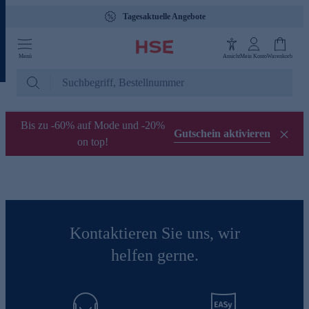
Tagesaktuelle Angebote
Menü
Ansicht
Mein Konto
Warenkorb
Bis zu -60% auf Mode und -20%
Gutschein aktivieren
on top!
Kontaktieren Sie uns, wir
helfen gerne.