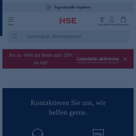
Tagesaktuelle Angebote
Menü
Ansicht
Mein Konto
Warenkorb
Bis zu -60% auf Mode und -20%
Gutschein aktivieren
on top!
Kontaktieren Sie uns, wir
helfen gerne.