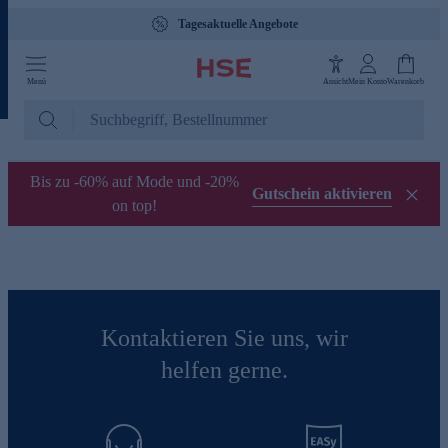
Tagesaktuelle Angebote
Menü
Ansicht
Mein Konto
Warenkorb
Bis zu -60% auf Mode und -20%
Gutschein aktivieren
on top!
Kontaktieren Sie uns, wir
helfen gerne.