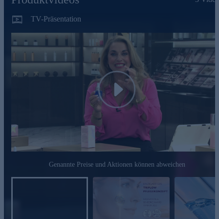
das hauteigene Mikrobiom "trainieren" kann
bequem online.
Cell Aging
TV-Präsentation
Intelligente Energieverteilung aus der mittleren Hautschicht
in sämtlichen Zellebenen
Micro XS-Hyaluronsäure
Kann das Hautgerüst von innen heraus aufbauen, durch
Anregung der Kollagensynthese
Play
TAURIN BOOSTER
Marines Taurin aus der Jania Rubens Rotalge, welches wie
ein Fibroblasten-Bodybuilder wirkt
Spendet spürbar Feuchtigkeit und kann
Müdigkeitserscheinungen entgegenwirken
RICE PDRN
Genannte Preise und Aktionen können abweichen
Fördert spürbar die Zellneubildung und kann die
Regeneration beschleunigen
Stärkt die essenziellen Komponenten der Hautarchitektur
merklich