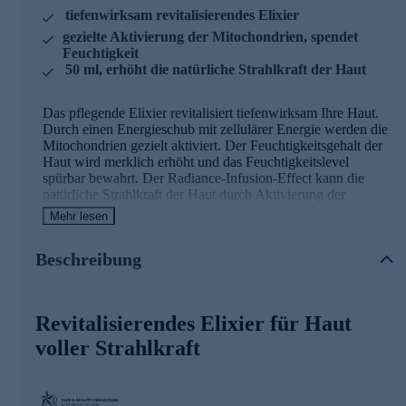
tiefenwirksam revitalisierendes Elixier
gezielte Aktivierung der Mitochondrien, spendet
Feuchtigkeit
50 ml, erhöht die natürliche Strahlkraft der Haut
Das pflegende Elixier revitalisiert tiefenwirksam Ihre Haut.
Durch einen Energieschub mit zellulärer Energie werden die
Mitochondrien gezielt aktiviert. Der Feuchtigkeitsgehalt der
Haut wird merklich erhöht und das Feuchtigkeitslevel
spürbar bewahrt. Der Radiance-Infusion-Effect kann die
natürliche Strahlkraft der Haut durch Aktivierung der
Zellvitalität entfalten.
Mehr lesen
Die Inhaltsstoffe des Elixiers und ihre
Beschreibung
Wirkweisen
VITALITY-KOMPLEX
(bestehend aus Power Cell
Revitalisierendes Elixier für Haut
Booster, Cell Aging, Micro XS-Hyaluronsäure)
voller Strahlkraft
Power Cell Booster
Der Energiebooster von der oberen Hautschicht aus, der
das hauteigene Mikrobiom "trainieren" kann