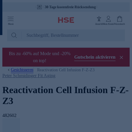
30 Tage kostenfreie Rücksendung
Menü
Ansicht
Mein Konto
Warenkorb
Bis zu -60% auf Mode und -20%
Gutschein aktivieren
on top!
Gesichtsseren
Reactivation Cell Infusion F-Z-Z3
Peter Schmidinger Fit Aging
Reactivation Cell Infusion F-Z-
Z3
482602