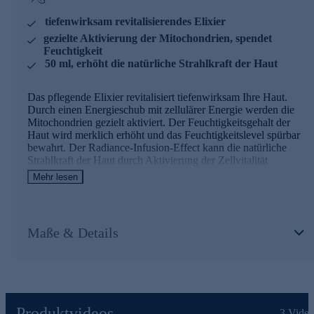
Cell Aging
tiefenwirksam revitalisierendes Elixier
gezielte Aktivierung der Mitochondrien, spendet
Intelligente Energieverteilung aus der mittleren
Feuchtigkeit
Hautschicht in sämtlichen Zellebenen
50 ml, erhöht die natürliche Strahlkraft der Haut
Micro XS-Hyaluronsäure
Das pflegende Elixier revitalisiert tiefenwirksam Ihre Haut.
Kann das Hautgerüst von innen heraus aufbauen, durch
Durch einen Energieschub mit zellulärer Energie werden die
Anregung der Kollagensynthese
Mitochondrien gezielt aktiviert. Der Feuchtigkeitsgehalt der
Haut wird merklich erhöht und das Feuchtigkeitslevel spürbar
TAURIN BOOSTER
bewahrt. Der Radiance-Infusion-Effect kann die natürliche
Strahlkraft der Haut durch Aktivierung der Zellvitalität
Marines Taurin aus der Jania Rubens Rotalge, welches
entfalten.
wie ein Fibroblasten-Bodybuilder wirkt
Mehr lesen
Spendet spürbar Feuchtigkeit und kann
Müdigkeitserscheinungen entgegenwirken
Die Inhaltsstoffe des Elixiers und ihre
Wirkweisen
RICE PDRN
Maße & Details
VITALITY-KOMPLEX
(bestehend aus Power Cell Booster,
Fördert spürbar die Zellneubildung und kann die
Cell Aging, Micro XS-Hyaluronsäure)
Regeneration beschleunigen
Stärkt die essenziellen Komponenten der Hautarchitektur
Power Cell Booster
merklich
Der Energiebooster von der oberen Hautschicht aus, der
Nutzen Sie die Gelegenheit und bestellen Sie jetzt
Produktvideos
3
Video