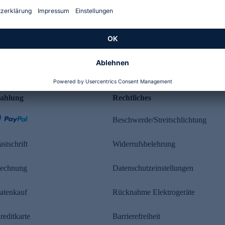
Kundenbewertung
ahlung
Rechtliches
Beschwerde/Streitschlichtung
astschrift
Widerrufsbelehrung
echnung
Datenschutzeinstellungen
atenkauf
Rücknahme Elektrogeräte
reditkarte
Barrierefreiheit