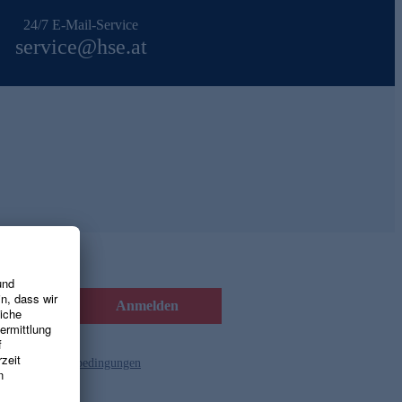
24/7 E-Mail-Service
service@hse.at
Anmelden
d die
Gutscheinbedingungen