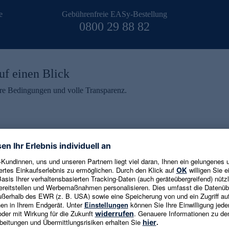
e
Gebührenfreie EASy-Bestellung
0800 29 88 82
uf einen Blick
aire Bedingungen und volle Transparenz.
ein erhalten
eren und aktuelle Trends,
E-Mail-Adresse eingeben
alten. Als Dankeschön
ne Abmeldung ist jederzeit in
Es gelten die
Datenschutzrichtlinien
un