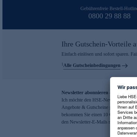
Gebührenfreie Bestell-Hotlin
0800 29 88 88
Ihre Gutschein-Vorteile a
Einfach einlösen und sofort sparen. F
1
Alle Gutscheinbedingungen
Newsletter abonnieren – 10 € Gutsch
Ich möchte den HSE-Newsletter abonni
Angebote & Gutscheine per E-Mail erh
bekommen Sie einen 10 € Gutschein. Ei
den Newsletter-E-Mails möglich.