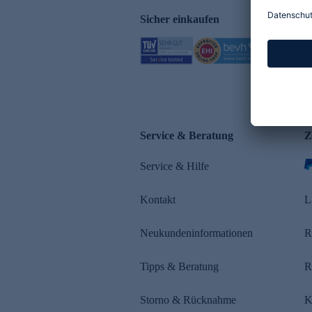
Sicher einkaufen
Service & Beratung
Z
Service & Hilfe
Kontakt
L
Neukundeninformationen
R
Tipps & Beratung
R
Storno & Rücknahme
K