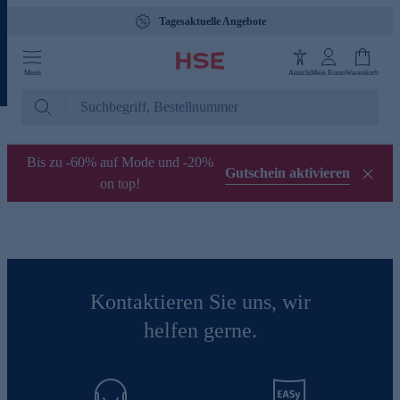
Tagesaktuelle Angebote
Menü
Ansicht
Mein Konto
Warenkorb
Bis zu -60% auf Mode und -20%
Gutschein aktivieren
on top!
Kontaktieren Sie uns, wir
helfen gerne.