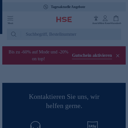
Tagesaktuelle Angebote
Menü
Ansicht
Mein Konto
Warenkorb
Bis zu -60% auf Mode und -20%
Gutschein aktivieren
on top!
Kontaktieren Sie uns, wir
helfen gerne.