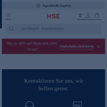
Tagesaktuelle Angebote
Menü
Ansicht
Mein Konto
Warenkorb
Bis zu -60% auf Mode und -20%
Gutschein aktivieren
on top!
Kontaktieren Sie uns, wir
helfen gerne.