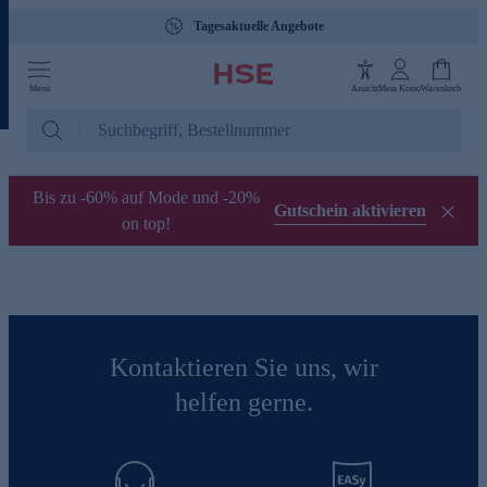
Tagesaktuelle Angebote
Menü
Ansicht
Mein Konto
Warenkorb
Bis zu -60% auf Mode und -20%
Gutschein aktivieren
on top!
Kontaktieren Sie uns, wir
helfen gerne.