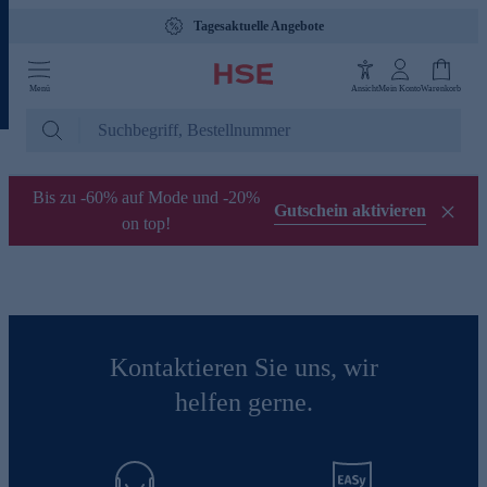
Tagesaktuelle Angebote
Menü
Ansicht
Mein Konto
Warenkorb
Bis zu -60% auf Mode und -20%
Gutschein aktivieren
on top!
Kontaktieren Sie uns, wir
helfen gerne.