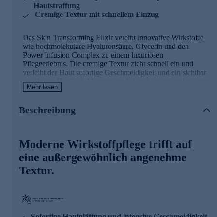
Hautstraffung
Cremige Textur mit schnellem Einzug
Das Skin Transforming Elixir vereint innovative Wirkstoffe
wie hochmolekulare Hyaluronsäure, Glycerin und den
Power Infusion Complex zu einem luxuriösen
Pflegeerlebnis. Die cremige Textur zieht schnell ein und
verleiht der Haut sofortige Geschmeidigkeit und ein sichtbar
geglättetes Hautbild. Morgens und abends angewendet, sorgt
Mehr lesen
das Elixir für einen revitalisierten Teint und ein spürbar
verbessertes Hautgefühl – ein unverzichtbarer Begleiter für
Ihre tägliche Beauty-Routine.
Beschreibung
Moderne Wirkstoffpflege trifft auf
eine außergewöhnlich angenehme
Textur.
Sofortige Hautglättung und intensive Geschmeidigkeit