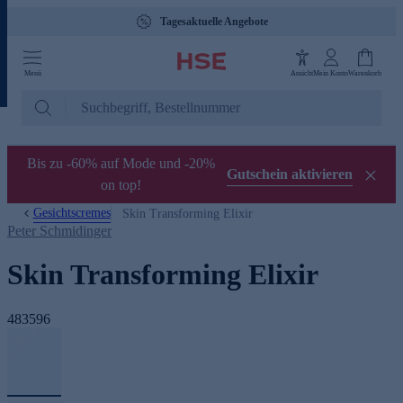
Tagesaktuelle Angebote
Menü
Ansicht
Mein Konto
Warenkorb
Bis zu -60% auf Mode und -20%
Gutschein aktivieren
on top!
Gesichtscremes
Skin Transforming Elixir
Peter Schmidinger
Skin Transforming Elixir
483596