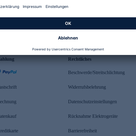
Kundenbewertung
ahlung
Rechtliches
Beschwerde/Streitschlichtung
astschrift
Widerrufsbelehrung
echnung
Datenschutzeinstellungen
atenkauf
Rücknahme Elektrogeräte
reditkarte
Barrierefreiheit