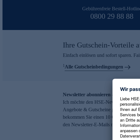
Gebührenfreie Bestell-Hotlin
0800 29 88 88
Ihre Gutschein-Vorteile a
Einfach einlösen und sofort sparen. F
1
Alle Gutscheinbedingungen
Newsletter abonnieren – 10 € Gutsch
Ich möchte den HSE-Newsletter abonni
Angebote & Gutscheine per E-Mail erh
bekommen Sie einen 10 € Gutschein. Ei
den Newsletter-E-Mails möglich.