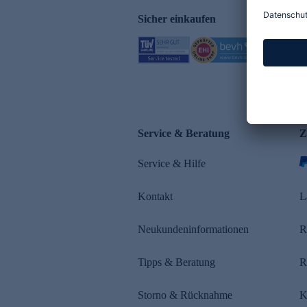
Sicher einkaufen
Service & Beratung
Z
Service & Hilfe
Kontakt
L
Neukundeninformationen
R
Tipps & Beratung
R
Storno & Rücknahme
K