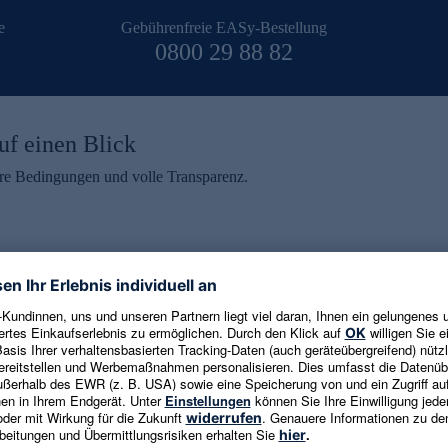
e
Gebührenfreie EASy-Bestellung
0800 29 88 82
uf einen Blick
aire Bedingungen und volle Transparenz.
ein erhalten
eren und aktuelle Trends,
E-Mail-Adresse eingeben
alten. Als Dankeschön
ne Abmeldung ist jederzeit in
Es gelten die
Datenschutzrichtlinien
un