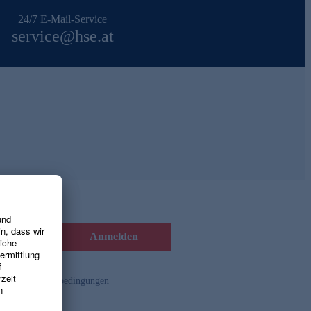
24/7 E-Mail-Service
service@hse.at
Anmelden
d die
Gutscheinbedingungen