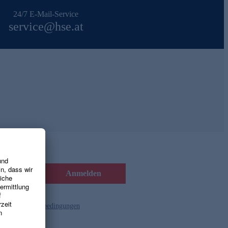
24/7 E-Mail-Service
service@hse.at
Anmelden
d die
Gutscheinbedingungen