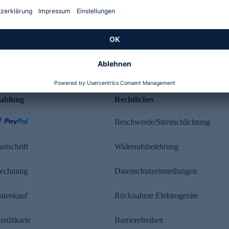
Kundenbewertung
ahlung
Rechtliches
Beschwerde/Streitschlichtung
astschrift
Widerrufsbelehrung
echnung
Datenschutzeinstellungen
atenkauf
Rücknahme Elektrogeräte
reditkarte
Barrierefreiheit