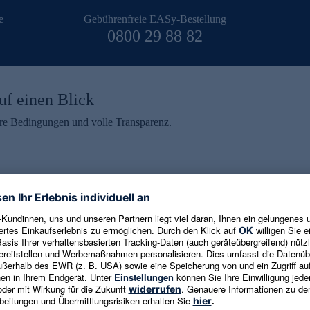
e
Gebührenfreie EASy-Bestellung
0800 29 88 82
uf einen Blick
aire Bedingungen und volle Transparenz.
ein erhalten
eren und aktuelle Trends,
E-Mail-Adresse eingeben
alten. Als Dankeschön
ne Abmeldung ist jederzeit in
Es gelten die
Datenschutzrichtlinien
un