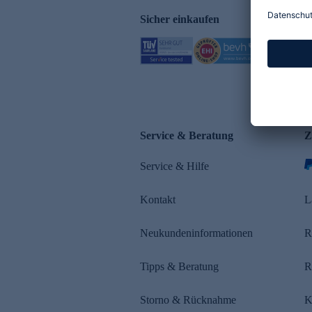
Sicher einkaufen
Service & Beratung
Z
Service & Hilfe
Kontakt
L
Neukundeninformationen
R
Tipps & Beratung
R
Storno & Rücknahme
K