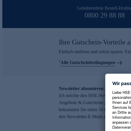
Gebührenfreie Bestell-Hotlin
0800 29 88 88
Ihre Gutschein-Vorteile a
Einfach einlösen und sofort sparen. F
1
Alle Gutscheinbedingungen
Newsletter abonnieren – 10 € Gutsch
Ich möchte den HSE-Newsletter abonni
Angebote & Gutscheine per E-Mail erh
bekommen Sie einen 10 € Gutschein. Ei
den Newsletter-E-Mails möglich.