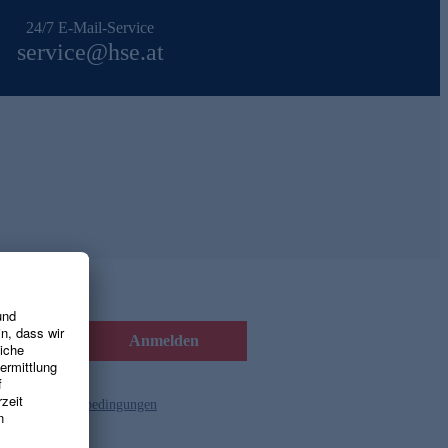
24/7 E-Mail-Service
service@hse.at
Anmelden
d die
Gutscheinbedingungen