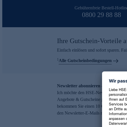
Gebührenfreie Bestell-Hotlin
0800 29 88 88
Ihre Gutschein-Vorteile a
Einfach einlösen und sofort sparen. F
1
Alle Gutscheinbedingungen
Newsletter abonnieren – 10 € Gutsch
Ich möchte den HSE-Newsletter abonni
Angebote & Gutscheine per E-Mail erh
bekommen Sie einen 10 € Gutschein. Ei
den Newsletter-E-Mails möglich.