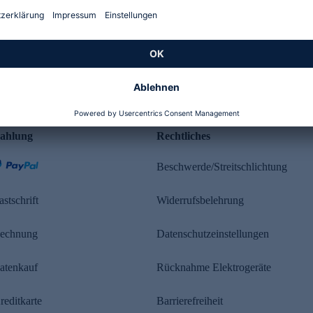
Kundenbewertung
ahlung
Rechtliches
Beschwerde/Streitschlichtung
astschrift
Widerrufsbelehrung
echnung
Datenschutzeinstellungen
atenkauf
Rücknahme Elektrogeräte
reditkarte
Barrierefreiheit