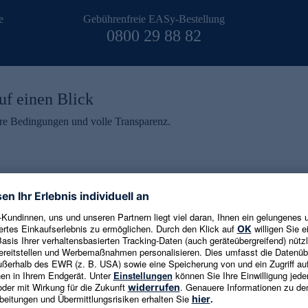
e
Gebührenfreie EASy-Bestellung
0800 29 88 82
uf einen Blick
aire Bedingungen und volle Transparenz.
ein erhalten
eren und aktuelle Trends,
E-Mail-Adresse eingeben
alten. Als Dankeschön
ne Abmeldung ist jederzeit in
Es gelten die
Datenschutzrichtlinien
un