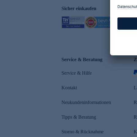
Sicher einkaufen
Service & Beratung
Z
Service & Hilfe
Kontakt
L
Neukundeninformationen
R
Tipps & Beratung
R
Storno & Rücknahme
K