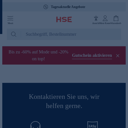
Tagesaktuelle Angebote
Menü
Ansicht
Mein Konto
Warenkorb
Bis zu -60% auf Mode und -20%
Gutschein aktivieren
on top!
Kontaktieren Sie uns, wir
helfen gerne.