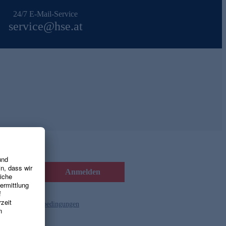
24/7 E-Mail-Service
service@hse.at
Anmelden
d die
Gutscheinbedingungen