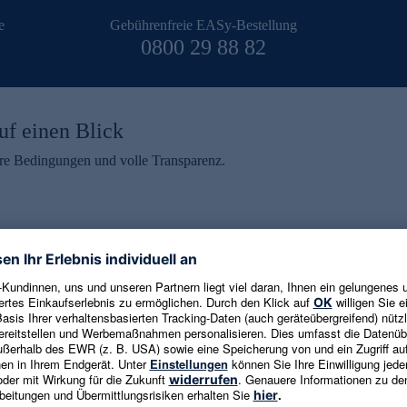
e
Gebührenfreie EASy-Bestellung
0800 29 88 82
uf einen Blick
aire Bedingungen und volle Transparenz.
ein erhalten
eren und aktuelle Trends,
E-Mail-Adresse eingeben
alten. Als Dankeschön
ne Abmeldung ist jederzeit in
Es gelten die
Datenschutzrichtlinien
un