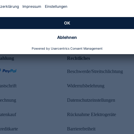
Kundenbewertung
ahlung
Rechtliches
Beschwerde/Streitschlichtung
astschrift
Widerrufsbelehrung
echnung
Datenschutzeinstellungen
atenkauf
Rücknahme Elektrogeräte
reditkarte
Barrierefreiheit