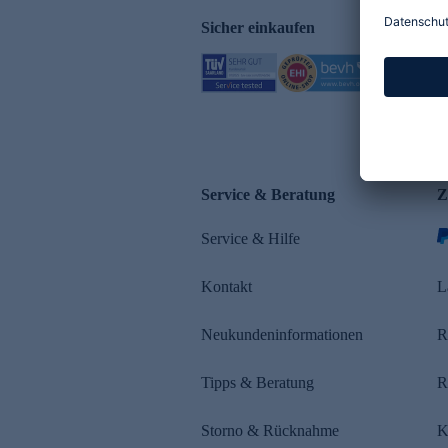
Sicher einkaufen
Service & Beratung
Z
Service & Hilfe
Kontakt
L
Neukundeninformationen
R
Tipps & Beratung
R
Storno & Rücknahme
K