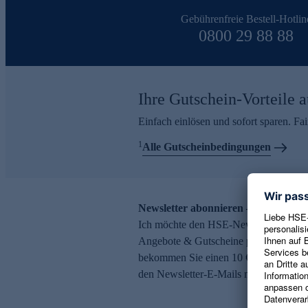
Gebührenfreie Bestell-Hotlin
0800 29 88 88
Ihre Gutschein-Vorteile a
Einfach einlösen und sofort sparen. F
1
Alle Gutscheinbedingungen
Newsletter abonnieren – 10 € Gutsch
Ich möchte den HSE-Newsletter abonni
Angebote & Gutscheine per E-Mail erh
bekommen Sie einen 10 € Gutschein. Ei
den Newsletter-E-Mails möglich.