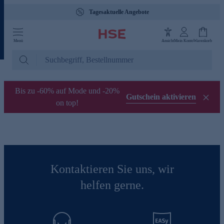
Tagesaktuelle Angebote
Menü
Ansicht
Mein Konto
Warenkorb
Bis zu -60% auf Mode und -20%
Gutschein aktivieren
on top!
Kontaktieren Sie uns, wir
helfen gerne.