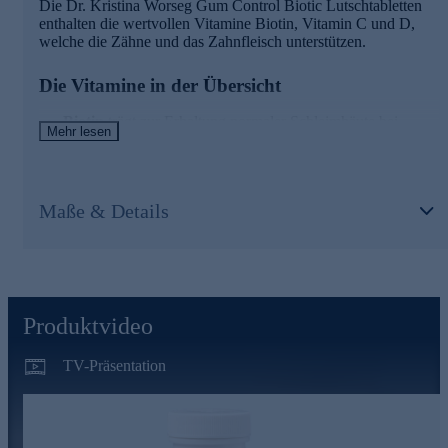
Die Dr. Kristina Worseg Gum Control Biotic Lutschtabletten
enthalten die wertvollen Vitamine Biotin, Vitamin C und D,
welche die Zähne und das Zahnfleisch unterstützen.
Die Vitamine in der Übersicht
Biotin
trägt zur Erhaltung normaler Schleimhäute bei.
Mehr lesen
Vitamin C
: trägt zu einer normalen Kollagenbildung für
eine normale Funktion des Zahnfleisches bei und trägt zu
einer normalen Kollagenbildung für eine normale Funktion
der Zähne bei.
Maße & Details
Vitamin D
trägt zur Erhaltung normaler Zähne bei.
Gleich heute noch bequem online bestellen.
Produktvideo
TV-Präsentation