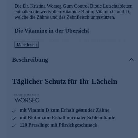
Die Dr. Kristina Worseg Gum Control Biotic Lutschtabletten
enthalten die wertvollen Vitamine Biotin, Vitamin C und D,
welche die Zähne und das Zahnfleisch unterstützen.
Die Vitamine in der Übersicht
Biotin
trägt zur Erhaltung normaler Schleimhäute bei.
Mehr lesen
Vitamin C
: trägt zu einer normalen Kollagenbildung für
eine normale Funktion des Zahnfleisches bei und trägt zu
einer normalen Kollagenbildung für eine normale
Beschreibung
Funktion der Zähne bei.
Vitamin D
trägt zur Erhaltung normaler Zähne bei.
Täglicher Schutz für Ihr Lächeln
Gleich heute noch bequem online bestellen.
mit Vitamin D zum Erhalt gesunder Zähne
mit Biotin zum Erhalt normaler Schleimhäute
120 Presslinge mit Pfirsichgeschmack