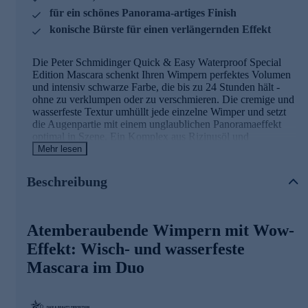
für ein schönes Panorama-artiges Finish
konische Bürste für einen verlängernden Effekt
Die Peter Schmidinger Quick & Easy Waterproof Special
Edition Mascara schenkt Ihren Wimpern perfektes Volumen
und intensiv schwarze Farbe, die bis zu 24 Stunden hält -
ohne zu verklumpen oder zu verschmieren. Die cremige und
wasserfeste Textur umhüllt jede einzelne Wimper und setzt
die Augenpartie mit einem unglaublichen Panoramaeffekt
optimal in Szene. Ein Komplex aus Rizinusöl und
Ringelblumenextrakt sorgt für eine besonders geschmeidige
Mehr lesen
Applikation und ein angenehmes Tragegefühl.
Beschreibung
Wimperntusche mit konischer Bürste
Die konische Bürste betont besonders gut das äußere Drittel
Atemberaubende Wimpern mit Wow-
der Wimpern, wodurch ein aufregend aufgefächerter und
verlängerter Effekt erzielt wird. Das dünne Ende des
Effekt: Wisch- und wasserfeste
Bürstchens erfasst auch im inneren Augenwinkel die feinen
Mascara im Duo
Härchen und am unteren Wimpernkranz jede einzelne
Wimper und schenkt den Augen so unwiderstehliche
Intensität und Definition.