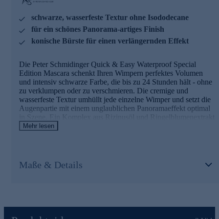
Trotz wasserfester Formel lässt sich die Textur einfach von
der Augenpartie abschminken und schädigt die Wimpern
schwarze, wasserfeste Textur ohne Isododecane
nicht.
für ein schönes Panorama-artiges Finish
Mischung aus Filmbildnern: gute Haftfähigkeit und gute
konische Bürste für einen verlängernden Effekt
Befeuchtung
Synthetisches Bienenwachs: Volumeneffekt
Die Peter Schmidinger Quick & Easy Waterproof Special
Kombination aus hochwertigen Ölen & Phyto-Extrakten:
Edition Mascara schenkt Ihren Wimpern perfektes Volumen
optimaler Schutz der Wimpern
und intensiv schwarze Farbe, die bis zu 24 Stunden hält - ohne
Synthetisches Wachs mit hohem Schmelzpunkt: tolle
zu verklumpen oder zu verschmieren. Die cremige und
Definition
wasserfeste Textur umhüllt jede einzelne Wimper und setzt die
Ohne Isododecane (trocknet die Wimpern aus, ist häufig
Augenpartie mit einem unglaublichen Panoramaeffekt optimal
in wasserfesten Mascaras aufgrund der
in Szene. Ein Komplex aus Rizinusöl und Ringelblumenextrakt
wasserabweisenden Eigenschaften enthalten)
sorgt für eine besonders geschmeidige Applikation und ein
Mehr lesen
Für einen Augenaufschlag der Extraklasse - jetzt
angenehmes Tragegefühl.
bequem online bestellen.
Wimperntusche mit konischer Bürste
Maße & Details
Die konische Bürste betont besonders gut das äußere Drittel
der Wimpern, wodurch ein aufregend aufgefächerter und
verlängerter Effekt erzielt wird. Das dünne Ende des
Bürstchens erfasst auch im inneren Augenwinkel die feinen
Härchen und am unteren Wimpernkranz jede einzelne Wimper
und schenkt den Augen so unwiderstehliche Intensität und