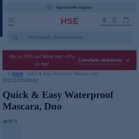
Tagesaktuelle Angebote
Menü
Ansicht
Mein Konto
Warenkorb
Bis zu -60% auf Mode und -20%
Gutschein aktivieren
on top!
Augen
Quick & Easy Waterproof Mascara, Duo
Peter Schmidinger
Quick & Easy Waterproof
Mascara, Duo
483975