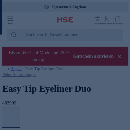
Tagesaktuelle Angebote
Menü
Ansicht
Mein Konto
Warenkorb
Bis zu -60% auf Mode und -20%
Gutschein aktivieren
on top!
Augen
Easy Tip Eyeliner Duo
Peter Schmidinger
Easy Tip Eyeliner Duo
483999