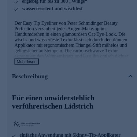
ergiebig für bis zu 300 „Wings“
wasserresistent und wischfest
Der Easy Tip Eyeliner von Peter Schmidinger Beauty
Perfection verzaubert jedes Augen-Make-up im
Handumdrehen in einen glamourösen Cat-Eye-Look. Die
wisch- und wasserfeste Textur lässt sich durch den dünnen
Applikator mit ergonomischem Triangel-Stift mühelos und
gelingsicher aufstempeln. Die carbonschwarze Textur
akzentuiert den Wimpernkranz und lässt ihn optisch dichter
sowie die Augen wacher aussehen. Für einen
Mehr lesen
unwiderstehlich verführerischen Lidstrich!
Beschreibung
EASY GRIP & STYLE:
Die konische Form des
Schafts bietet einen besonders ergonomischen Griff, um
die Anwendung zu erleichtern. Dank dem ultradünnen
SkinnyTip Applikator lässt sich die Textur auch bei
Für einen unwiderstehlich
Schlupflidern mühelos aufstempeln.
verführerischen Lidstrich
INTENSE TEXTURE:
Diese Textur bietet ein Satin-
Finish für bis zu 300 „Wings“, die mühelos über Ihren
Lidschatten aufgetragen werden können. Der flüssige
Eyeliner ist wasserfest, wischfest und hat eine
Haltbarkeit von bis zu 24 Stunden.
DEEP FORMULA:
Mit einem hohen Anteil an
einfache Anwendung mit Skinny-Tip-Applikator