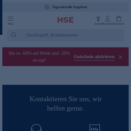
Tagesaktuelle Angebote
Menü
Ansicht
Mein Konto
Warenkorb
Bis zu -60% auf Mode und -20%
Gutschein aktivieren
on top!
Kontaktieren Sie uns, wir
helfen gerne.