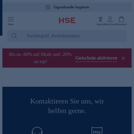
Tagesaktuelle Angebote
Menü
Ansicht
Mein Konto
Warenkorb
Bis zu -60% auf Mode und -20%
Gutschein aktivieren
on top!
Kontaktieren Sie uns, wir
helfen gerne.