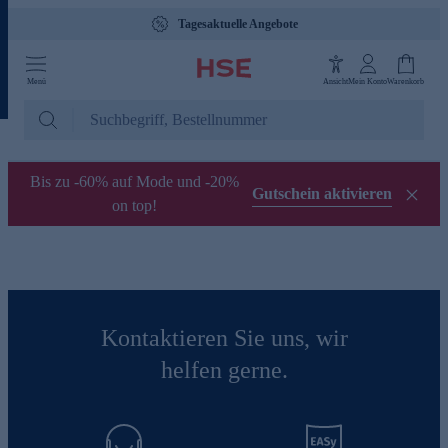
Tagesaktuelle Angebote
Menü
Ansicht
Mein Konto
Warenkorb
Bis zu -60% auf Mode und -20%
Gutschein aktivieren
on top!
Kontaktieren Sie uns, wir
helfen gerne.