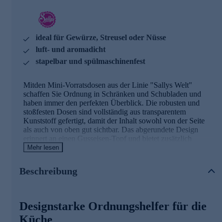
ideal für Gewürze, Streusel oder Nüsse
luft- und aromadicht
stapelbar und spülmaschinenfest
Mitden Mini-Vorratsdosen aus der Linie "Sallys Welt"
schaffen Sie Ordnung in Schränken und Schubladen und
haben immer den perfekten Überblick. Die robusten und
stoßfesten Dosen sind vollständig aus transparentem
Kunststoff gefertigt, damit der Inhalt sowohl von der Seite
als auch von oben gut sichtbar. Das abgerundete Design
erinnert an einen Gusseisen-Topf und bietet zusätzlich
Stabilität. Die Dichtung aus Platinsilikon schließt luft- und
Mehr lesen
aromadicht ab. Der Deckel ist mit einem Soft-Touch-Griff
zum Anheben ausgestattet und bietet Platz für ein Etikett. Er
Beschreibung
lässt sich mühelos über die Lasche an der Ecke öffnen. Die
Dosen sind stapelbar, so lässt sich der verfügbare Raum
effizient nutzen. Durch die kleinen Füße stehen die Dosen
stabil übereinander und kippen beim Öffnen von Schränken
Designstarke Ordnungshelfer für die
und Schubladen nicht.
Küche