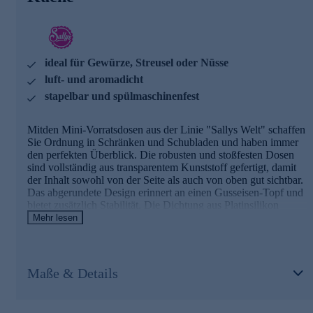
Mini-Vorratsdosen gleich online für Ihre Küche
bestellen.
ideal für Gewürze, Streusel oder Nüsse
luft- und aromadicht
stapelbar und spülmaschinenfest
Mitden Mini-Vorratsdosen aus der Linie "Sallys Welt" schaffen
Sie Ordnung in Schränken und Schubladen und haben immer
den perfekten Überblick. Die robusten und stoßfesten Dosen
sind vollständig aus transparentem Kunststoff gefertigt, damit
der Inhalt sowohl von der Seite als auch von oben gut sichtbar.
Das abgerundete Design erinnert an einen Gusseisen-Topf und
bietet zusätzlich Stabilität. Die Dichtung aus Platinsilikon
schließt luft- und aromadicht ab. Der Deckel ist mit einem Soft-
Mehr lesen
Touch-Griff zum Anheben ausgestattet und bietet Platz für ein
Etikett. Er lässt sich mühelos über die Lasche an der Ecke
öffnen. Die Dosen sind stapelbar, so lässt sich der verfügbare
Raum effizient nutzen. Durch die kleinen Füße stehen die
Maße & Details
Dosen stabil übereinander und kippen beim Öffnen von
Schränken und Schubladen nicht.