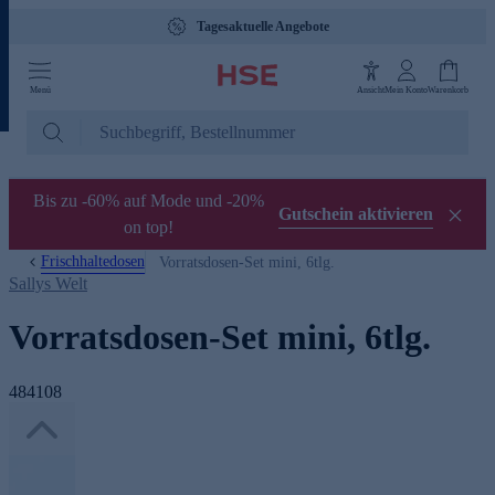
Tagesaktuelle Angebote
Menü
Ansicht
Mein Konto
Warenkorb
Bis zu -60% auf Mode und -20%
Gutschein aktivieren
on top!
Frischhaltedosen
Vorratsdosen-Set mini, 6tlg.
Sallys Welt
Vorratsdosen-Set mini, 6tlg.
484108