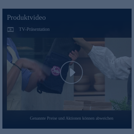
innen gefüttert & vernäht
lange Baumwollmanschetten
hitzebeständig bis 230 Grad
Produktvideo
für Rechts- und Linkshänder
Reinigung: Handwäsche empfohlen
TV-Präsentation
Jetzt gleich bequem online bestellen.
Play
Genannte Preise und Aktionen können abweichen