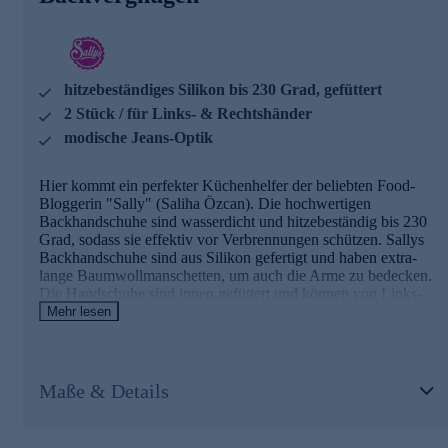
hochwertiges Silikon
innen gefüttert & vernäht
lange Baumwollmanschetten
hitzebeständig bis 230 Grad
für Rechts- und Linkshänder
hitzebeständiges Silikon bis 230 Grad, gefüttert
Reinigung: Handwäsche empfohlen
2 Stück / für Links- & Rechtshänder
Jetzt gleich bequem online bestellen.
modische Jeans-Optik
Hier kommt ein perfekter Küchenhelfer der beliebten Food-
Bloggerin "Sally" (Saliha Özcan). Die hochwertigen
Backhandschuhe sind wasserdicht und hitzebeständig bis 230
Grad, sodass sie effektiv vor Verbrennungen schützen. Sallys
Backhandschuhe sind aus Silikon gefertigt und haben extra-
lange Baumwollmanschetten, um auch die Arme zu bedecken.
Die Handschuhe sind innen gefüttert und können von Links-
und Rechtshändern getragen werden. Die stylishe Jeans-Optik
Mehr lesen
macht das praktische Paar auch optisch zum Küchen-Highlight.
Die Details im Überblick
Maße & Details
2 Stück Backhandschuhe
modische Jeans-Optik mit Logo
hochwertiges Silikon