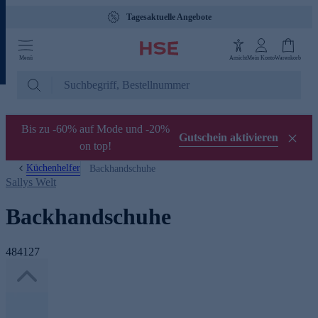
Tagesaktuelle Angebote
Menü
Ansicht
Mein Konto
Warenkorb
Bis zu -60% auf Mode und -20%
Gutschein aktivieren
on top!
Küchenhelfer
Backhandschuhe
Sallys Welt
Backhandschuhe
484127