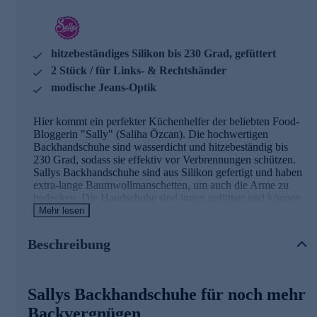
hitzebeständiges Silikon bis 230 Grad, gefüttert
2 Stück / für Links- & Rechtshänder
modische Jeans-Optik
Hier kommt ein perfekter Küchenhelfer der beliebten Food-
Bloggerin "Sally" (Saliha Özcan). Die hochwertigen
Backhandschuhe sind wasserdicht und hitzebeständig bis
230 Grad, sodass sie effektiv vor Verbrennungen schützen.
Sallys Backhandschuhe sind aus Silikon gefertigt und haben
extra-lange Baumwollmanschetten, um auch die Arme zu
bedecken. Die Handschuhe sind innen gefüttert und können
von Links- und Rechtshändern getragen werden. Die
Mehr lesen
stylishe Jeans-Optik macht das praktische Paar auch optisch
zum Küchen-Highlight.
Beschreibung
Die Details im Überblick
Sallys Backhandschuhe für noch mehr
2 Stück Backhandschuhe
modische Jeans-Optik mit Logo
Backvergnügen