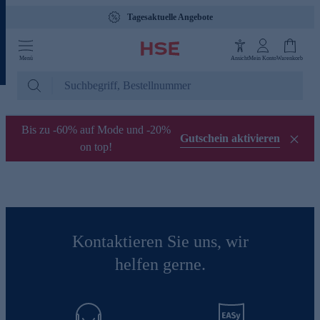
Tagesaktuelle Angebote
Menü
Ansicht
Mein Konto
Warenkorb
Bis zu -60% auf Mode und -20%
Gutschein aktivieren
on top!
Kontaktieren Sie uns, wir
helfen gerne.