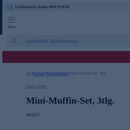
Gebührenfreie Hotline 0800 29 88 88
Menü
Kochen
Küchenhelfer
/
/
/
Mini-Muffin-Set, 3tlg.
Sallys Welt
Mini-Muffin-Set, 3tlg.
484157