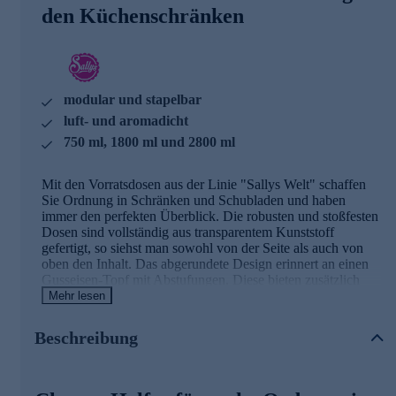
den Küchenschränken
modular und stapelbar
luft- und aromadicht
750 ml, 1800 ml und 2800 ml
Mit den Vorratsdosen aus der Linie "Sallys Welt" schaffen
Sie Ordnung in Schränken und Schubladen und haben
immer den perfekten Überblick. Die robusten und stoßfesten
Dosen sind vollständig aus transparentem Kunststoff
gefertigt, so siehst man sowohl von der Seite als auch von
oben den Inhalt. Das abgerundete Design erinnert an einen
Gusseisen-Topf mit Abstufungen. Diese bieten zusätzlich
Stabilität. Die Dichtung aus Platinsilikon schließt luft- und
Mehr lesen
aromadicht ab. Der Deckel ist mit einem Soft-Touch-Griff
zum Anheben ausgestattet und bietet Platz für ein Etikett. Er
Beschreibung
lässt sich mühelos über
die Lasche an der Ecke öffnen. Die Dosen sind modular und
können untereinander gestapelt werden. Auch die
rechteckigen und quadratischen Dosen lassen sich