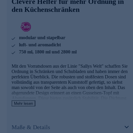
Clevere Helfer für mehr Ordnung in
kombinieren. So lässt sich der verfügbare Raum effizient
den Küchenschränken
nutzen. Durch die kleinen Füße
stehen die Dosen stabil übereinander und kippen beim
Öffnen von Schränken und Schubladen nicht.
Vorratsdosen-Set gleich online für Ihre Küche beszellen.
modular und stapelbar
luft- und aromadicht
750 ml, 1800 ml und 2800 ml
Mit den Vorratsdosen aus der Linie "Sallys Welt" schaffen Sie
Ordnung in Schränken und Schubladen und haben immer den
perfekten Überblick. Die robusten und stoßfesten Dosen sind
vollständig aus transparentem Kunststoff gefertigt, so siehst
man sowohl von der Seite als auch von oben den Inhalt. Das
abgerundete Design erinnert an einen Gusseisen-Topf mit
Abstufungen. Diese bieten zusätzlich Stabilität. Die Dichtung
aus Platinsilikon schließt luft- und aromadicht ab. Der Deckel
Mehr lesen
ist mit einem Soft-Touch-Griff zum Anheben ausgestattet und
bietet Platz für ein Etikett. Er lässt sich mühelos über
die Lasche an der Ecke öffnen. Die Dosen sind modular und
können untereinander gestapelt werden. Auch die rechteckigen
Maße & Details
und quadratischen Dosen lassen sich kombinieren. So lässt sich