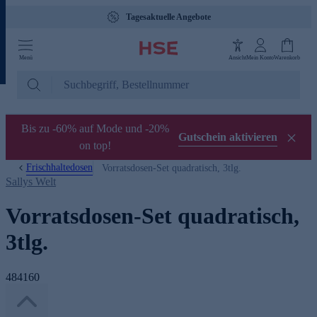
Tagesaktuelle Angebote
Menü
Ansicht
Mein Konto
Warenkorb
Bis zu -60% auf Mode und -20%
Gutschein aktivieren
on top!
Frischhaltedosen
Vorratsdosen-Set quadratisch, 3tlg.
Sallys Welt
Vorratsdosen-Set quadratisch,
3tlg.
484160