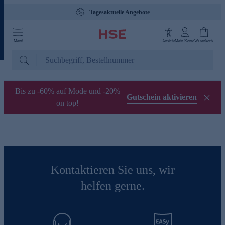
Tagesaktuelle Angebote
Menü
Ansicht
Mein Konto
Warenkorb
Bis zu -60% auf Mode und -20%
Gutschein aktivieren
on top!
Kontaktieren Sie uns, wir
helfen gerne.