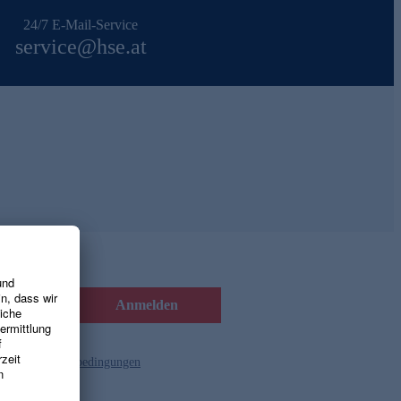
24/7 E-Mail-Service
service@hse.at
Anmelden
d die
Gutscheinbedingungen