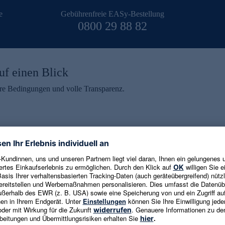
e
Gebührenfreie EASy-Bestellung
0800 29 88 82
uf einen Blick
aire Bedingungen und volle Transparenz.
ein erhalten
eren und aktuelle Trends,
E-Mail-Adresse eingeben
alten. Als Dankeschön
ne Abmeldung ist jederzeit in
Es gelten die
Datenschutzrichtlinien
un