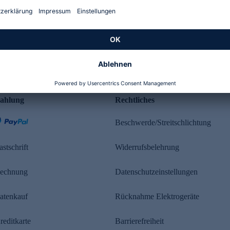
Kundenbewertung
ahlung
Rechtliches
Beschwerde/Streitschlichtung
astschrift
Widerrufsbelehrung
echnung
Datenschutzeinstellungen
atenkauf
Rücknahme Elektrogeräte
reditkarte
Barrierefreiheit