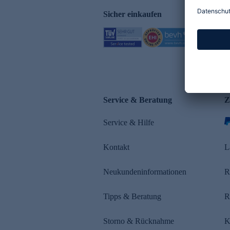
Sicher einkaufen
Service & Beratung
Z
Service & Hilfe
Kontakt
L
Neukundeninformationen
R
Tipps & Beratung
R
Storno & Rücknahme
K