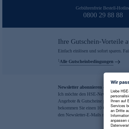
Gebührenfreie Bestell-Hotlin
0800 29 88 88
Ihre Gutschein-Vorteile a
Einfach einlösen und sofort sparen. F
1
Alle Gutscheinbedingungen
Newsletter abonnieren – 10 € Gutsch
Ich möchte den HSE-Newsletter abonni
Angebote & Gutscheine per E-Mail erh
bekommen Sie einen 10 € Gutschein. Ei
den Newsletter-E-Mails möglich.